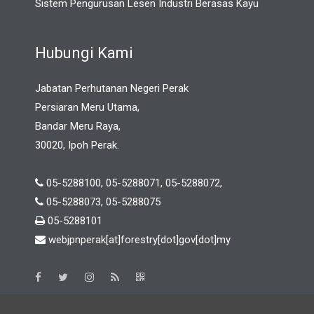
Sistem Pengurusan Lesen Industri Berasas Kayu
Hubungi Kami
Jabatan Perhutanan Negeri Perak
Persiaran Meru Utama,
Bandar Meru Raya,
30020, Ipoh Perak.
05-5288100, 05-5288071, 05-5288072,
05-5288073, 05-5288075
05-5288101
webjpnperak[at]forestry[dot]gov[dot]my