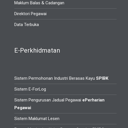
Maklum Balas & Cadangan
Direktori Pegawai
Data Terbuka
E-Perkhidmatan
Sistem Permohonan Industri Berasas Kayu
SPIBK
Sistem E-ForLog
Sistem Pengurusan Jadual Pegawai
ePerharian
Pegawai
Sistem Maklumat Lesen