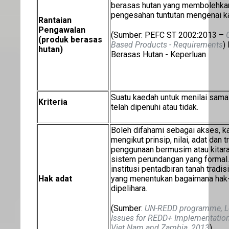
berasas hutan yang membolehka
pengesahan tuntutan mengenai ka
Rantaian
Pengawalan
(Sumber: PEFC ST 2002:2013 –
(produk berasas
Based Products - Requirements
)
hutan)
Berasas Hutan - Keperluan
Suatu kaedah untuk menilai sama
Kriteria
telah dipenuhi atau tidak.
Boleh difahami sebagai akses, k
mengikut prinsip, nilai, adat dan 
penggunaan bermusim atau kitaran
sistem perundangan yang formal. 
institusi pentadbiran tanah tradi
Hak adat
yang menentukan bagaimana hak-h
dipelihara.
(Sumber:
UN-REDD programme, Leg
Issues for REDD+ Implementation
Viet Nam and Zambia, 2013
)