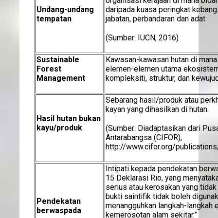
organisasi kerajaan di mana bida
Undang-undang
daripada kuasa peringkat kebang
tempatan
jabatan, perbandaran dan adat.
(Sumber: IUCN, 2016)
Sustainable
Kawasan-kawasan hutan di mana k
Forest
elemen-elemen utama ekosistem
Management
kompleksiti, struktur, dan kewuju
Sebarang hasil/produk atau perk
kayan yang dihasilkan di hutan.
Hasil hutan bukan
kayu/produk
(Sumber: Diadaptasikan dari Pus
Antarabangsa (CIFOR),
http://www.cifor.org/publicatio
Intipati kepada pendekatan berw
15 Deklarasi Rio, yang menyatak
serius atau kerosakan yang tidak
bukti saintifik tidak boleh digun
Pendekatan
menangguhkan langkah-langkah e
berwaspada
kemerosotan alam sekitar.”