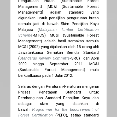
Pengurusan Hutan (Sustainable Forest
Management) [MC&I (Sustainable Forest
Management)] adalah standard yang
digunakan untuk pensijilan pengurusan hutan
semula jadi di bawah Skim Pensijilan Kayu
Malaysia (
Malaysian Timber Certification
Scheme
-MTCS). MC&I (Sustainable Forest
Management) adalah hasil semakan semula
MC&I (2002) yang dijalankan oleh 15 orang ahli
Jawatankuasa Semakan Semula Standard
(
Standards Review Committe
-SRC) dari April
2009 hingga September 2011. MC&I
(Sustainable Forest Management) mula
berkuatkuasa pada 1 Julai 2012.
Selaras dengan Peraturan-Peraturan mengenai
Proses Penetapan Standard untuk
Pembangunan Standard Pensijilan Kayu dan
sebagai skim yang disahkan di
bawah
Programme for the Endorsement of
Forest Certification
(PEFC), setiap standard