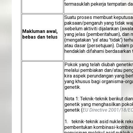
termasuklah pekerja tempatan da
Suatu proses membuat keputusan
paksaan/pengaruh yang tidak waj
sebelum aktiviti dijalankan (aw
Makluman awal,
yang jelas (pemberitahuan), dan 
bebas dan telus
(mengatakan 'ya' atau 'tidak') ter
atau dasar (persetujuan). Dalam 
hendaklah difahami berdasarkan tak
Pokok yang telah diubah genetik
melalui pembiakan dan/atau pe
kira aspek perundangan yang ber
yang khusus bagi organisma-org
genetik.
Nota 1: Teknik-teknik berikut d
genetik yang menghasilkan poko
genetik (
EU Directive 2001/18/E
1. teknik-teknik asid nukleik re
pembentukan kombinasi-kombinas
penyisipan molekul asid nukleik 