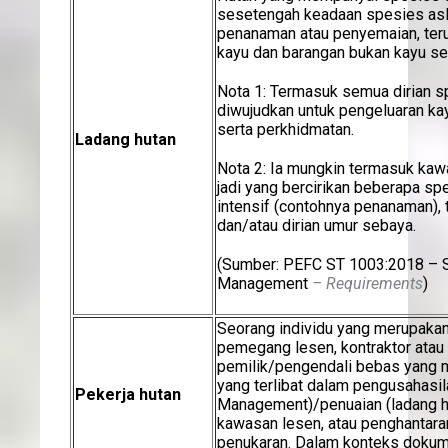
sesetengah keadaan spesies asli
penanaman atau penyemaian, ter
kayu dan barangan bukan kayu se
Nota 1: Termasuk semua dirian s
diwujudkan untuk pengeluaran ka
serta perkhidmatan.
Ladang hutan
Nota 2: Ia mungkin termasuk ka
jadi yang bercirikan beberapa s
intensif (contohnya penanaman),
dan/atau dirian umur sebaya.
(Sumber: PEFC ST 1003:2018 – S
Management
– Requirements
)
Seorang individu yang merupaka
pemegang lesen, kontraktor atau
pemilik/pengendali bebas yang m
yang terlibat dalam pengusahasil
Pekerja hutan
Management)/penuaian (ladang h
kawasan lesen, atau penghantara
penukaran. Dalam konteks dokumen