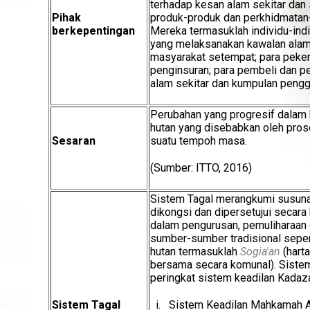
terhadap kesan alam sekitar dan so
Pihak
produk-produk dan perkhidmatan
berkepentingan
Mereka termasuklah individu-indi
yang melaksanakan kawalan alam 
masyarakat setempat; para pekerj
penginsuran; para pembeli dan p
alam sekitar dan kumpulan pengg
Perubahan yang progresif dalam 
hutan yang disebabkan oleh pros
Sesaran
suatu tempoh masa.
(Sumber: ITTO, 2016)
Sistem Tagal merangkumi susuna
dikongsi dan dipersetujui secara
dalam pengurusan, pemuliharaan 
sumber-sumber tradisional seper
hutan termasuklah
Sogia'an
(harta
bersama secara komunal). Sistem
peringkat sistem keadilan Kadaz
Sistem Tagal
i. Sistem Keadilan Mahkamah A