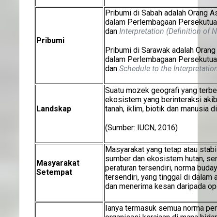
Pribumi di Sabah adalah Orang Asl
dalam Perlembagaan Persekutuan
dan
Interpretation (Definition of 
Pribumi
Pribumi di Sarawak adalah Orang A
dalam Perlembagaan Persekutuan 
dan
Schedule to the Interpretatio
Suatu mozek geografi yang terbe
ekosistem yang berinteraksi akib
Landskap
tanah, iklim, biotik dan manusia d
(Sumber: IUCN, 2016)
Masyarakat yang tetap atau stab
sumber dan ekosistem hutan, se
Masyarakat
peraturan tersendiri, norma bud
Setempat
tersendiri, yang tinggal di dala
dan menerima kesan daripada op
Ianya termasuk semua norma per