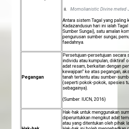
ii.
Momolianistic Divine meted 
Antara sistem Tagal yang paling 
Kadazandusun hari ini ialah Tag
Sumber Sungai), satu amalan kom
pengurusan sumber sungai, pemu
faedahnya.
Persetujuan-persetujuan secara 
individu atau kumpulan, diiktiraf
adat resam, berkaitan dengan pe
kewajipan” ke atas pegangan, ak
Pegangan
tanah tertentu atau sumber-sumb
(seperti pokok-pokok, spesies tu
sebagainya).
(Sumber: IUCN, 2016)
Hak-hak untuk menggunakan sum
diperuntukkan mengikut adat temp
atau yang ditentukan oleh pihak 
Hak-hak
Hak-hak ini boleh mengehadkan