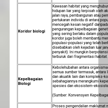
Kawasan habitat yang menghubun
hidupan liar yang terpisah oleh akt
jalan raya, pembangunan atau pe
pertukaran individu di antara po
mencegah kesan negatif daripad
pengurangan kepelbagaian geneti
Koridor biologi
yang sering berlaku dalam populas
koridor juga boleh membantu m
populasi-populasi yang telah ber
disebabkan oleh kejadian luar jan
penyakit). Ini mungkin berpoten
terburuk dari fragmentasi habitat.
Kebolehubahan antara organisma
semua sumber termasuk, antara la
dan akuatik lain dan kompleks-k
Kepelbagaian
sebahagiannya merangkumi kepel
Biologi
spesies dan ekosistem-ekosist
(Sumber: Konvensyen Kepelbagai
Proses pengendalian maklumat m