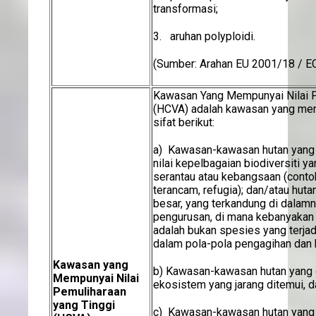
transformasi;
3. aruhan polyploidi.
(Sumber: Arahan EU 2001/18 / E
Kawasan Yang Mempunyai Nilai P
(HCVA) adalah kawasan yang memp
sifat berikut:
a) Kawasan-kawasan hutan yang
nilai kepelbagaian biodiversiti ya
serantau atau kebangsaan (conto
terancam, refugia); dan/atau hut
besar, yang terkandung di dalamn
pengurusan, di mana kebanyakan 
adalah bukan spesies yang terjad
dalam pola-pola pengagihan dan 
Kawasan yang
b) Kawasan-kawasan hutan yang 
Mempunyai Nilai
ekosistem yang jarang ditemui, 
Pemuliharaan
yang Tinggi
c) Kawasan-kawasan hutan yang