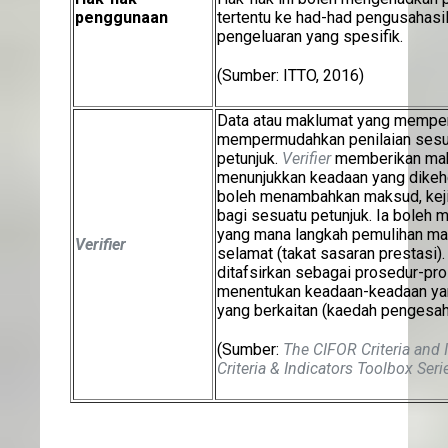
penggunaan
tertentu ke had-had pengusahasil
pengeluaran yang spesifik.
(Sumber: ITTO, 2016)
Data atau maklumat yang memper
mempermudahkan penilaian sesu
petunjuk.
Verifier
memberikan makl
menunjukkan keadaan yang dikehe
boleh menambahkan maksud, kejit
bagi sesuatu petunjuk. Ia boleh
yang mana langkah pemulihan ma
Verifier
selamat (takat sasaran prestasi). 
ditafsirkan sebagai prosedur-pro
menentukan keadaan-keadaan yan
yang berkaitan (kaedah pengesah
(Sumber:
The CIFOR Criteria and 
Criteria & Indicators Toolbox Seri