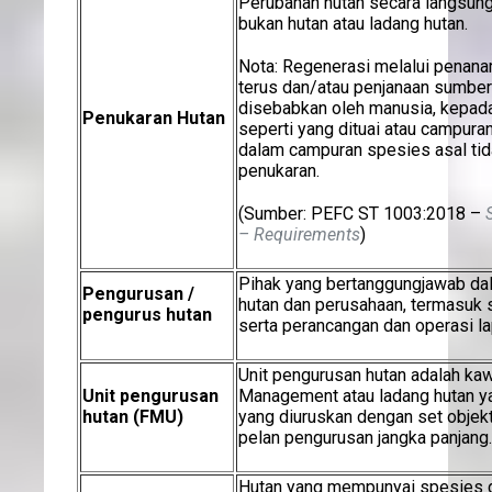
Perubahan hutan secara langsun
bukan hutan atau ladang hutan.
Nota: Regenerasi melalui penan
terus dan/atau penjanaan sumber
disebabkan oleh manusia, kepa
Penukaran Hutan
seperti yang dituai atau campura
dalam campuran spesies asal tid
penukaran.
(Sumber: PEFC ST 1003:2018 –
– Requirements
)
Pihak yang bertanggungjawab da
Pengurusan /
hutan dan perusahaan, termasuk 
pengurus hutan
serta perancangan dan operasi l
Unit pengurusan hutan adalah ka
Unit pengurusan
Management atau ladang hutan ya
hutan (FMU)
yang diuruskan dengan set objekt
pelan pengurusan jangka panjang.
Hutan yang mempunyai spesies d