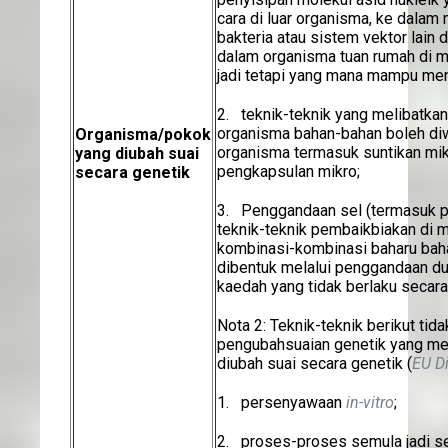
cara di luar organisma, ke dalam
bakteria atau sistem vektor lai
dalam organisma tuan rumah di m
jadi tetapi yang mana mampu me
2. teknik-teknik yang melibatka
organisma bahan-bahan boleh diwa
Organisma/pokok
organisma termasuk suntikan mik
yang diubah suai
pengkapsulan mikro;
secara genetik
3. Penggandaan sel (termasuk p
teknik-teknik pembaikbiakan di 
kombinasi-kombinasi baharu baha
dibentuk melalui penggandaan du
kaedah yang tidak berlaku secara
Nota 2: Teknik-teknik berikut tid
pengubahsuaian genetik yang m
diubah suai secara genetik (
EU D
1. persenyawaan
in-vitro
;
2. proses-proses semula jadi sep