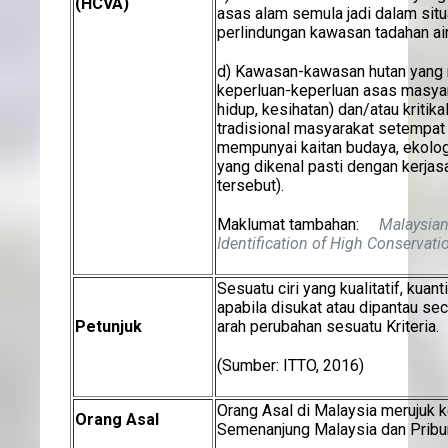
(HCVA)
asas alam semula jadi dalam situa
perlindungan kawasan tadahan air
d) Kawasan-kawasan hutan yang
keperluan-keperluan asas masya
hidup, kesihatan) dan/atau kritika
tradisional masyarakat setempa
mempunyai kaitan budaya, ekolo
yang dikenal pasti dengan kerja
tersebut).
Maklumat tambahan:
Malaysian 
Identification of High Conservati
Sesuatu ciri yang kualitatif, kuant
apabila disukat atau dipantau se
Petunjuk
arah perubahan sesuatu Kriteria.
(Sumber: ITTO, 2016)
Orang Asal di Malaysia merujuk k
Orang Asal
Semenanjung Malaysia dan Pribu