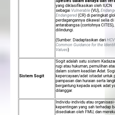
Spesies
dalam bahaya dan te
yang diklasifikasikan oleh IUCN
sebagai
Vulnerable
(VU),
Endang
Endangered
(CR) di peringkat glo
perdagangannya dikawal selia di 
antarabangsa (contohnya CITES)
dilindungi.
(Sumber: Diadaptasikan dari
HCV 
Common Guidance for the Identif
Values
)
Sogit adalah satu sistem Kadaza
rugi atau hukuman, pemulihan at
dalam sistem keadilan Adat. Sogi
Sistem Sogit
kepercayaan/adat istiadat untuk 
pampasan dan huraian serta lang
bergantung kepada aspek adat ya
dilanggar.
Individu-individu atau organisas
kepentingan yang sah terhadap b
disediakan oleh FMU; dan merek