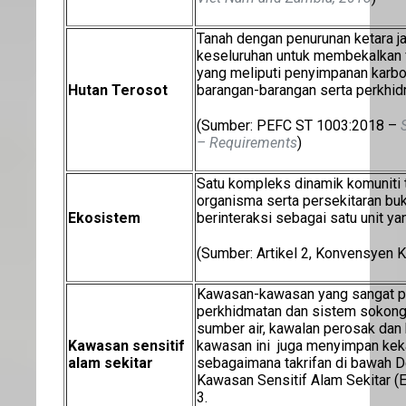
Tanah dengan penurunan ketara j
keseluruhan untuk membekalkan 
yang meliputi penyimpanan karbon
Hutan Terosot
barangan-barangan serta perkhid
(Sumber: PEFC ST 1003:2018 –
– Requirements
)
Satu kompleks dinamik komuniti 
organisma serta persekitaran bu
Ekosistem
berinteraksi sebagai satu unit ya
(Sumber: Artikel 2, Konvensyen K
Kawasan-kawasan yang sangat pen
perkhidmatan dan sistem sokong
sumber air, kawalan perosak dan 
Kawasan sensitif
kawasan ini juga menyimpan keka
alam sekitar
sebagaimana takrifan di bawah De
Kawasan Sensitif Alam Sekitar (
3.