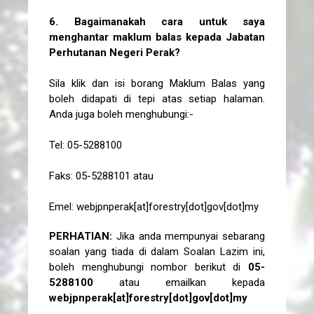
6. Bagaimanakah cara untuk saya
menghantar maklum balas kepada Jabatan
Perhutanan Negeri Perak?
Sila klik dan isi borang Maklum Balas yang
boleh didapati di tepi atas setiap halaman.
Anda juga boleh menghubungi:-
Tel: 05-5288100
Faks: 05-5288101 atau
Emel:
webjpnperak[at]forestry[dot]gov[dot]my
PERHATIAN:
Jika anda mempunyai sebarang
soalan yang tiada di dalam Soalan Lazim ini,
boleh menghubungi nombor berikut di
05-
5288100
atau emailkan kepada
webjpnperak[at]forestry[dot]gov[dot]my