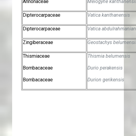
Annonaceae
Meiogyne kanthanensi
Dipterocarpaceae
Vatica kanthanensis
Dipterocarpaceae
Vatica abdulrahmania
Zingiberaceae
Geostachys belumensi
Thismiaceae
Thismia belumensis
Bombacaceae
Durio perakensis
Bombacaceae
Durion gerikensis