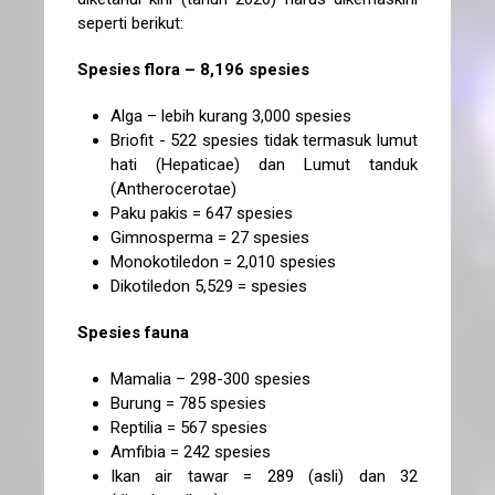
seperti berikut:
Spesies flora – 8,196 spesies
Alga – lebih kurang 3,000 spesies
Briofit - 522 spesies tidak termasuk lumut
hati (Hepaticae) dan Lumut tanduk
(Antherocerotae)
Paku pakis = 647 spesies
Gimnosperma = 27 spesies
Monokotiledon = 2,010 spesies
Dikotiledon 5,529 = spesies
Spesies fauna
Mamalia – 298-300 spesies
Burung = 785 spesies
Reptilia = 567 spesies
Amfibia = 242 spesies
Ikan air tawar = 289 (asli) dan 32