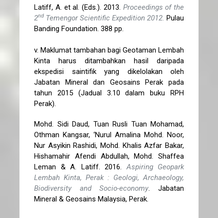
Latiff, A. et al. (Eds.). 2013.
Proceedings of the
nd
2
Temengor Scientific Expedition 2012.
Pulau
Banding Foundation. 388 pp.
v. Maklumat tambahan bagi Geotaman Lembah
Kinta harus ditambahkan hasil daripada
ekspedisi saintifik yang dikelolakan oleh
Jabatan Mineral dan Geosains Perak pada
tahun 2015 (Jadual 3.10 dalam buku RPH
Perak).
Mohd. Sidi Daud, Tuan Rusli Tuan Mohamad,
Othman Kangsar, ‘Nurul Amalina Mohd. Noor,
Nur Asyikin Rashidi, Mohd. Khalis Azfar Bakar,
Hishamahir Afendi Abdullah, Mohd. Shaffea
Leman & A. Latiff. 2016.
Aspiring Geopark
Lembah Kinta, Perak : Geologi, Archaeology,
Biodiversity and Socio-economy
. Jabatan
Mineral & Geosains Malaysia, Perak.