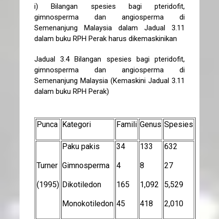
i) Bilangan spesies bagi pteridofit,
gimnosperma dan angiosperma di
Semenanjung Malaysia dalam Jadual 3.11
dalam buku RPH Perak harus dikemaskinikan
Jadual 3.4 Bilangan spesies bagi pteridofit,
gimnosperma dan angiosperma di
Semenanjung Malaysia (Kemaskini Jadual 3.11
dalam buku RPH Perak)
Punca
Kategori
Famili
Genus
Spesies
Paku pakis
34
133
632
Turner
Gimnosperma
4
8
27
(1995)
Dikotiledon
165
1,092
5,529
Monokotiledon
45
418
2,010