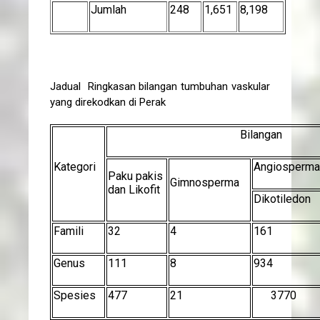
Jumlah
248
1,651
8,198
Jadual Ringkasan bilangan tumbuhan vaskular
yang direkodkan di Perak
Bilangan
Kategori
Angiosperma
Paku pakis
Gimnosperma
dan Likofit
Dikotiledon
Famili
32
4
161
Genus
111
8
934
Spesies
477
21
3770