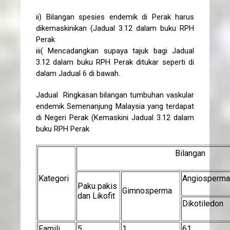
ii) Bilangan spesies endemik di Perak harus
dikemaskinikan (Jadual 3.12 dalam buku RPH
Perak
iii( Mencadangkan supaya tajuk bagi Jadual
3.12 dalam buku RPH Perak ditukar seperti di
dalam Jadual 6 di bawah.
Jadual Ringkasan bilangan tumbuhan vaskular
endemik Semenanjung Malaysia yang terdapat
di Negeri Perak (Kemaskini Jadual 3.12 dalam
buku RPH Perak
Bilangan
Kategori
Angiosperma
Paku pakis
Gimnosperma
dan Likofit
Dikotiledon
Famili
5
1
61