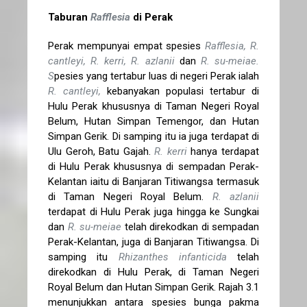
Taburan
Rafflesia
di Perak
Perak mempunyai empat spesies
Rafflesia, R.
cantleyi, R. kerri, R. azlanii
dan
R. su-meiae.
S
pesies yang tertabur luas di negeri Perak ialah
R. cantleyi,
kebanyakan populasi tertabur di
Hulu Perak khususnya di Taman Negeri Royal
Belum, Hutan Simpan Temengor, dan Hutan
Simpan Gerik. Di samping itu ia juga terdapat di
Ulu Geroh, Batu Gajah.
R. kerri
hanya terdapat
di Hulu Perak khususnya di sempadan Perak-
Kelantan iaitu di Banjaran Titiwangsa termasuk
di Taman Negeri Royal Belum.
R. azlanii
terdapat di Hulu Perak juga hingga ke Sungkai
dan
R. su-meiae
telah direkodkan di sempadan
Perak-Kelantan, juga di Banjaran Titiwangsa. Di
samping itu
Rhizanthes infanticida
telah
direkodkan di Hulu Perak, di Taman Negeri
Royal Belum dan Hutan Simpan Gerik. Rajah 3.1
menunjukkan antara spesies bunga pakma