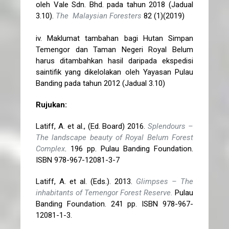
oleh Vale Sdn. Bhd. pada tahun 2018 (Jadual
3.10).
The Malaysian Foresters
82 (1)(2019)
iv. Maklumat tambahan bagi Hutan Simpan
Temengor dan Taman Negeri Royal Belum
harus ditambahkan hasil daripada ekspedisi
saintifik yang dikelolakan oleh Yayasan Pulau
Banding pada tahun 2012 (Jadual 3.10)
Rujukan:
Latiff, A. et al., (Ed. Board) 2016.
Splendours –
The landscape beauty of Royal Belum Forest
Complex
. 196 pp. Pulau Banding Foundation.
ISBN 978-967-12081-3-7
Latiff, A. et al. (Eds.). 2013.
Glimpses – The
inhabitants of Temengor Forest Reserve.
Pulau
Banding Foundation. 241 pp. ISBN 978-967-
12081-1-3.