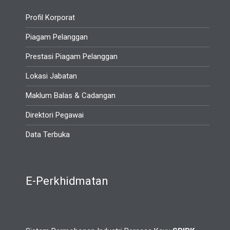
Profil Korporat
Piagam Pelanggan
Prestasi Piagam Pelanggan
Lokasi Jabatan
Maklum Balas & Cadangan
Direktori Pegawai
Data Terbuka
E-Perkhidmatan