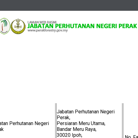
ma
Aduan dan Umum
Lokasi dan Alamat
kasi dan Alamat
Jabatan
Alamat
No. T
Jabatan Perhutanan Negeri
Perak,
atan Perhutanan Negeri
Persiaran Meru Utama,
ak
Bandar Meru Raya,
30020 Ipoh,
No. F