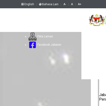
English
Bahasa Lain
A-
A
A+
Aduan Web
Soalan Lazim
Hubungi Kami
Peta Laman
Uta
Facebook Jabatan
Lo
Jab
Per