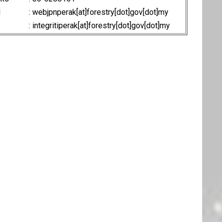
l
: webjpnperak[at]forestry[dot]gov[dot]my
: integritiperak[at]forestry[dot]gov[dot]my