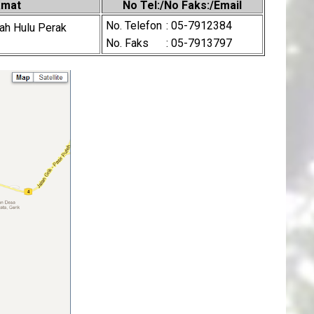
amat
No Tel:/No Faks:/Email
No. Telefon
: 05-7912384
ah Hulu Perak
No. Faks
: 05-7913797