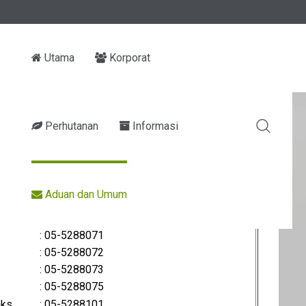
Utama
Korporat
Perhutanan
Informasi
Aduan dan Umum
No Tel:/No Faks:/Email
elefon
: 05-5288100
: 05-5288071
: 05-5288072
: 05-5288073
: 05-5288075
aks
: 05-5288101