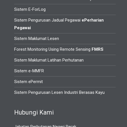
Sistem E-ForLog
Sistem Pengurusan Jadual Pegawai
ePerharian
Pegawai
Sistem Maklumat Lesen
Forest Monitoring Using Remote Sensing
FMRS
Sistem Maklumat Latihan Perhutanan
Sistem e-MMFR
Sistem ePermit
Sistem Pengurusan Lesen Industri Berasas Kayu
Hubungi Kami
Jabatan Perhutanan Negeri Perak