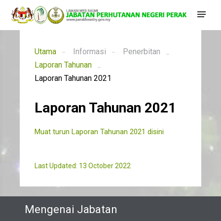
Utama
Informasi
Penerbitan
Laporan Tahunan
Laporan Tahunan 2021
Laporan Tahunan 2021
Muat turun Laporan Tahunan 2021 disini
Last Updated: 13 October 2022
Mengenai Jabatan