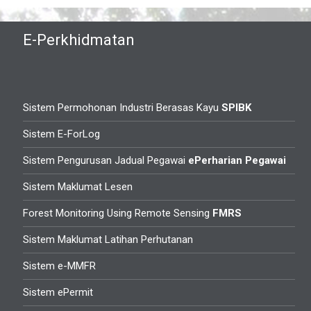
E-Perkhidmatan
Sistem Permohonan Industri Berasas Kayu
SPIBK
Sistem E-ForLog
Sistem Pengurusan Jadual Pegawai
ePerharian Pegawai
Sistem Maklumat Lesen
Forest Monitoring Using Remote Sensing
FMRS
Sistem Maklumat Latihan Perhutanan
Sistem e-MMFR
Sistem ePermit