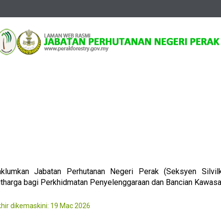
ma
Berita Jabatan
AN SEBUTHARGA BAGI PERKHIDMATAN PENYELENGGARAAN D
KLAN SEBUTHARGA BAGI PERKHI
AN BANCIAN KAWASAN HUTAN
klumkan Jabatan Perhutanan Negeri Perak (Seksyen Silvil
tharga bagi Perkhidmatan Penyelenggaraan dan Bancian Kawasan 
hir dikemaskini: 19 Mac 2026