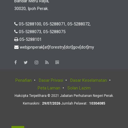
Bandar Meru Raya,
30020, Ipoh Perak.
05-5288100, 05-5288071, 05-5288072,
05-5288073, 05-5288075
05-5288101
webjpnperak[at]forestry[dot]gov[dot]my
Penafian
•
Dasar Privasi
•
Dasar Keselamatan
•
Peta Laman
•
Solan Lazim
Hakcipta Terpelihara © 2021 Jabatan Perhutanan Negeri Perak.
Kemaskini :
29/07/2026
Jumlah Pelawat :
10304085