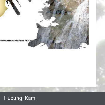
Hubungi Kami