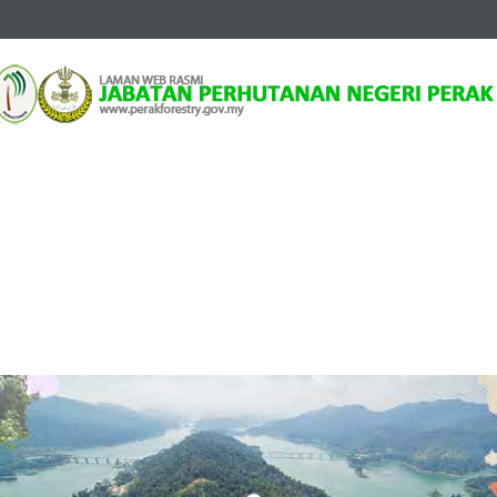
ma
Informasi
Penerbitan
Laporan Tahunan
Lapor
poran Tahunan 2016
eptember 2017
ran Tahunan 2016