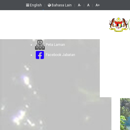
English
Bahasa Lain
A-
A
A+
Aduan Web
Soalan Lazim
Hubungi Kami
Peta Laman
Uta
Facebook Jabatan
La
18 S
Lapo