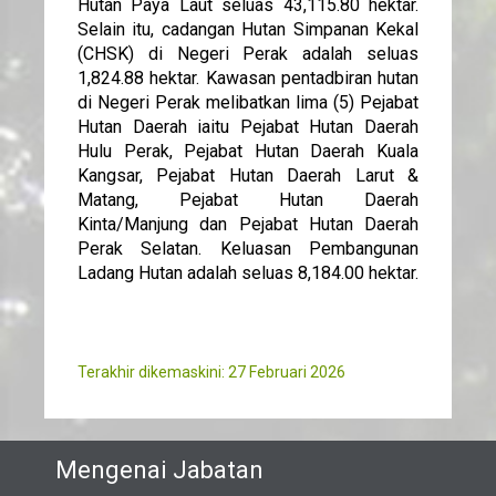
Hutan Paya Laut seluas 43,115.80 hektar.
Selain itu, cadangan Hutan Simpanan Kekal
(CHSK) di Negeri Perak adalah seluas
1,824.88 hektar. Kawasan pentadbiran hutan
di Negeri Perak melibatkan lima (5) Pejabat
Hutan Daerah iaitu Pejabat Hutan Daerah
Hulu Perak, Pejabat Hutan Daerah Kuala
Kangsar, Pejabat Hutan Daerah Larut &
Matang, Pejabat Hutan Daerah
Kinta/Manjung dan Pejabat Hutan Daerah
Perak Selatan. Keluasan Pembangunan
Ladang Hutan adalah seluas 8,184.00 hektar.
Terakhir dikemaskini: 27 Februari 2026
Mengenai Jabatan