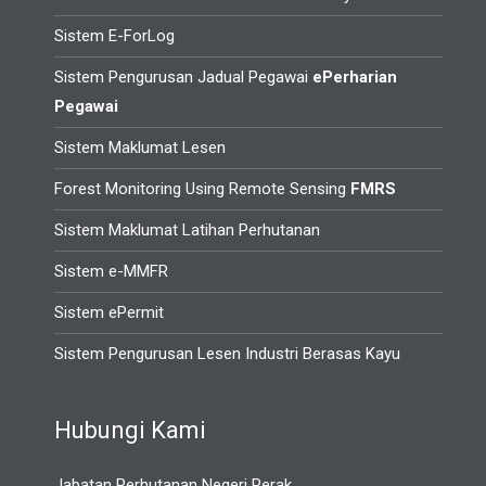
Sistem E-ForLog
Sistem Pengurusan Jadual Pegawai
ePerharian
Pegawai
Sistem Maklumat Lesen
Forest Monitoring Using Remote Sensing
FMRS
Sistem Maklumat Latihan Perhutanan
Sistem e-MMFR
Sistem ePermit
Sistem Pengurusan Lesen Industri Berasas Kayu
Hubungi Kami
Jabatan Perhutanan Negeri Perak