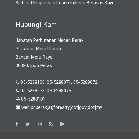
Sistem Pengurusan Lesen Industri Berasas Kayu
Hubungi Kami
Jabatan Perhutanan Negeri Perak
Persiaran Meru Utama,
Bandar Meru Raya,
30020, Ipoh Perak.
05-5288100, 05-5288071, 05-5288072,
05-5288073, 05-5288075
05-5288101
webjpnperak[at]forestry[dot]gov[dot]my