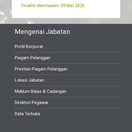
Terakhir dikemaskini: 09 Mac 2026
Mengenai Jabatan
Profil Korporat
Piagam Pelanggan
Prestasi Piagam Pelanggan
Lokasi Jabatan
Maklum Balas & Cadangan
Direktori Pegawai
Data Terbuka