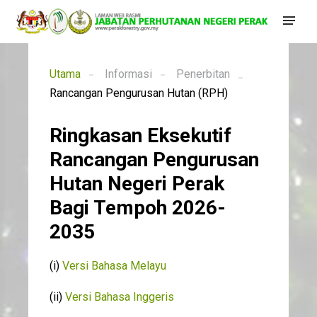
Utama
Informasi
Penerbitan
Rancangan Pengurusan Hutan (RPH)
Ringkasan Eksekutif
Rancangan Pengurusan
Hutan Negeri Perak
Bagi Tempoh 2026-
2035
(i)
Versi Bahasa Melayu
(ii)
Versi Bahasa Inggeris