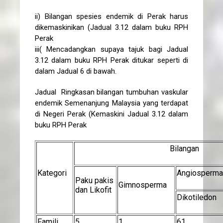
ii) Bilangan spesies endemik di Perak harus
dikemaskinikan (Jadual 3.12 dalam buku RPH
Perak
iii( Mencadangkan supaya tajuk bagi Jadual
3.12 dalam buku RPH Perak ditukar seperti di
dalam Jadual 6 di bawah.
Jadual Ringkasan bilangan tumbuhan vaskular
endemik Semenanjung Malaysia yang terdapat
di Negeri Perak (Kemaskini Jadual 3.12 dalam
buku RPH Perak
Bilangan
Kategori
Angiosperma
Paku pakis
Gimnosperma
dan Likofit
Dikotiledon
Famili
5
1
61