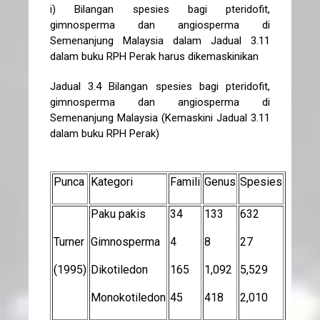
i) Bilangan spesies bagi pteridofit,
gimnosperma dan angiosperma di
Semenanjung Malaysia dalam Jadual 3.11
dalam buku RPH Perak harus dikemaskinikan
Jadual 3.4 Bilangan spesies bagi pteridofit,
gimnosperma dan angiosperma di
Semenanjung Malaysia (Kemaskini Jadual 3.11
dalam buku RPH Perak)
Punca
Kategori
Famili
Genus
Spesies
Paku pakis
34
133
632
Turner
Gimnosperma
4
8
27
(1995)
Dikotiledon
165
1,092
5,529
Monokotiledon
45
418
2,010