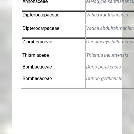
Annonaceae
Meiogyne kanthanensi
Dipterocarpaceae
Vatica kanthanensis
Dipterocarpaceae
Vatica abdulrahmania
Zingiberaceae
Geostachys belumensi
Thismiaceae
Thismia belumensis
Bombacaceae
Durio perakensis
Bombacaceae
Durion gerikensis