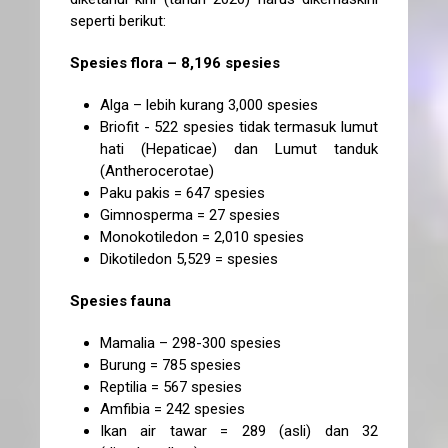
seperti berikut:
Spesies flora – 8,196 spesies
Alga – lebih kurang 3,000 spesies
Briofit - 522 spesies tidak termasuk lumut
hati (Hepaticae) dan Lumut tanduk
(Antherocerotae)
Paku pakis = 647 spesies
Gimnosperma = 27 spesies
Monokotiledon = 2,010 spesies
Dikotiledon 5,529 = spesies
Spesies fauna
Mamalia – 298-300 spesies
Burung = 785 spesies
Reptilia = 567 spesies
Amfibia = 242 spesies
Ikan air tawar = 289 (asli) dan 32