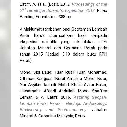
Latiff, A. et al. (Eds.). 2013.
Proceedings of the
nd
2
Temengor Scientific Expedition 2012.
Pulau
Banding Foundation. 388 pp.
v. Maklumat tambahan bagi Geotaman Lembah
Kinta harus ditambahkan hasil daripada
ekspedisi saintifik yang dikelolakan oleh
Jabatan Mineral dan Geosains Perak pada
tahun 2015 (Jadual 3.10 dalam buku RPH
Perak).
Mohd. Sidi Daud, Tuan Rusli Tuan Mohamad,
Othman Kangsar, ‘Nurul Amalina Mohd. Noor,
Nur Asyikin Rashidi, Mohd. Khalis Azfar Bakar,
Hishamahir Afendi Abdullah, Mohd. Shaffea
Leman & A. Latiff. 2016.
Aspiring Geopark
Lembah Kinta, Perak : Geologi, Archaeology,
Biodiversity and Socio-economy
. Jabatan
Mineral & Geosains Malaysia, Perak.