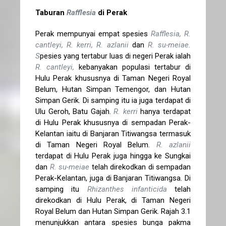
Taburan
Rafflesia
di Perak
Perak mempunyai empat spesies
Rafflesia, R.
cantleyi, R. kerri, R. azlanii
dan
R. su-meiae.
S
pesies yang tertabur luas di negeri Perak ialah
R. cantleyi,
kebanyakan populasi tertabur di
Hulu Perak khususnya di Taman Negeri Royal
Belum, Hutan Simpan Temengor, dan Hutan
Simpan Gerik. Di samping itu ia juga terdapat di
Ulu Geroh, Batu Gajah.
R. kerri
hanya terdapat
di Hulu Perak khususnya di sempadan Perak-
Kelantan iaitu di Banjaran Titiwangsa termasuk
di Taman Negeri Royal Belum.
R. azlanii
terdapat di Hulu Perak juga hingga ke Sungkai
dan
R. su-meiae
telah direkodkan di sempadan
Perak-Kelantan, juga di Banjaran Titiwangsa. Di
samping itu
Rhizanthes infanticida
telah
direkodkan di Hulu Perak, di Taman Negeri
Royal Belum dan Hutan Simpan Gerik. Rajah 3.1
menunjukkan antara spesies bunga pakma