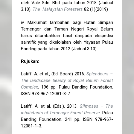
oleh Vale Sdn. Bhd. pada tahun 2018 (Jadual
3.10).
The Malaysian Foresters
82 (1)(2019)
iv. Maklumat tambahan bagi Hutan Simpan
Temengor dan Taman Negeri Royal Belum
harus ditambahkan hasil daripada ekspedisi
saintifik yang dikelolakan oleh Yayasan Pulau
Banding pada tahun 2012 (Jadual 3.10)
Rujukan:
Latiff, A. et al., (Ed. Board) 2016.
Splendours –
The landscape beauty of Royal Belum Forest
Complex
. 196 pp. Pulau Banding Foundation.
ISBN 978-967-12081-3-7
Latiff, A. et al. (Eds.). 2013.
Glimpses – The
inhabitants of Temengor Forest Reserve.
Pulau
Banding Foundation. 241 pp. ISBN 978-967-
12081-1-3.