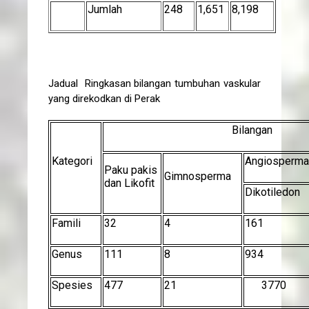
Jumlah
248
1,651
8,198
Jadual Ringkasan bilangan tumbuhan vaskular
yang direkodkan di Perak
Bilangan
Kategori
Angiosperma
Paku pakis
Gimnosperma
dan Likofit
Dikotiledon
Famili
32
4
161
Genus
111
8
934
Spesies
477
21
3770