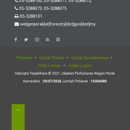
05-5288100, 05-5288071, 05-5288072,
05-5288073, 05-5288075
05-5288101
webjpnperak[at]forestry[dot]gov[dot]my
Penafian
•
Dasar Privasi
•
Dasar Keselamatan
•
Peta Laman
•
Solan Lazim
Hakcipta Terpelihara © 2021 Jabatan Perhutanan Negeri Perak.
Kemaskini :
29/07/2026
Jumlah Pelawat :
10304085