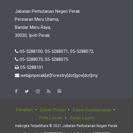
Jabatan Perhutanan Negeri Perak
Persiaran Meru Utama,
Bandar Meru Raya,
30020, Ipoh Perak.
05-5288100, 05-5288071, 05-5288072,
05-5288073, 05-5288075
05-5288101
webjpnperak[at]forestry[dot]gov[dot]my
Penafian
•
Dasar Privasi
•
Dasar Keselamatan
•
Peta Laman
•
Solan Lazim
Hakcipta Terpelihara © 2021 Jabatan Perhutanan Negeri Perak.