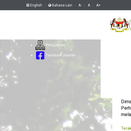
English
Bahasa Lain
A-
A
A+
Aduan Web
Soalan Lazim
Hubungi Kami
Peta Laman
Uta
Facebook Jabatan
PEN
PE
PE
Dima
Perh
melal
Terak