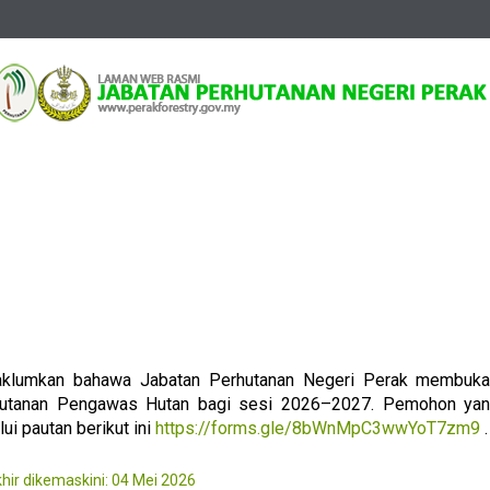
ma
Berita Jabatan
GAMBILAN PELATIH KURSUS SIJIL PERHUTANAN PENGAWAS H
NGAMBILAN PELATIH KURSUS SI
NGAWAS HUTAN SESI 2026 - 2027
klumkan bahawa Jabatan Perhutanan Negeri Perak membuka 
utanan Pengawas Hutan bagi sesi 2026–2027. Pemohon yan
ui pautan berikut ini
https://forms.gle/8bWnMpC3wwYoT7zm9
.
hir dikemaskini: 04 Mei 2026