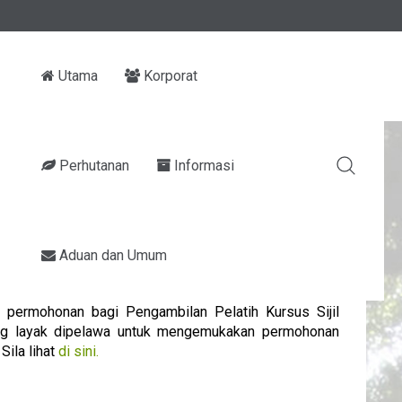
Utama
Korporat
Perhutanan
Informasi
UTAN SESI 2026 - 2027
JIL PERHUTANAN
Aduan dan Umum
permohonan bagi Pengambilan Pelatih Kursus Sijil
g layak dipelawa untuk mengemukakan permohonan
 Sila lihat
di sini.