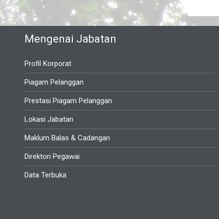
Mengenai Jabatan
Profil Korporat
Piagam Pelanggan
Prestasi Piagam Pelanggan
Lokasi Jabatan
Maklum Balas & Cadangan
Direktori Pegawai
Data Terbuka