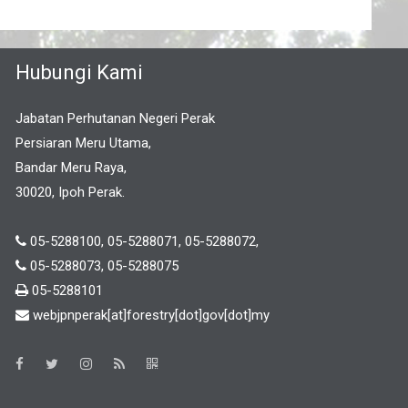
Hubungi Kami
Jabatan Perhutanan Negeri Perak
Persiaran Meru Utama,
Bandar Meru Raya,
30020, Ipoh Perak.
05-5288100, 05-5288071, 05-5288072,
05-5288073, 05-5288075
05-5288101
webjpnperak[at]forestry[dot]gov[dot]my